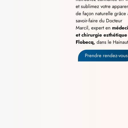
et sublimez votre appare
de façon naturelle grâce
savoir-faire du Docteur
Marcil, expert en
médec
et
chirurgie esthétique
Flobecq,
dans le Hainau
Prendre rendez-vous