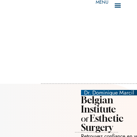
MENU
Dr. Dominique Marcil
Belgian
Institute
Esthetic
Of
Surgery
Retrouvez confiance en v