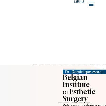
MENU
Dr. Dominique Marcil
Belgian
Institute
Esthetic
Of
Surgery
Retrouvez confiance en v