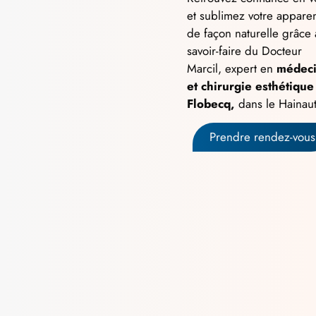
et sublimez votre appare
de façon naturelle grâce
savoir-faire du Docteur
Marcil, expert en
médec
et
chirurgie esthétique
Flobecq,
dans le Hainau
Prendre rendez-vous